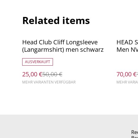
Related items
%
%
Head Club Cliff Longsleeve
HEAD Sp
(Langarmshirt) men schwarz
Men NV
AUSVERKAUFT
25,00 €
50,00 €
70,00 €
MEHR VARIANTEN VERFÜGBAR
MEHR VARI
Re