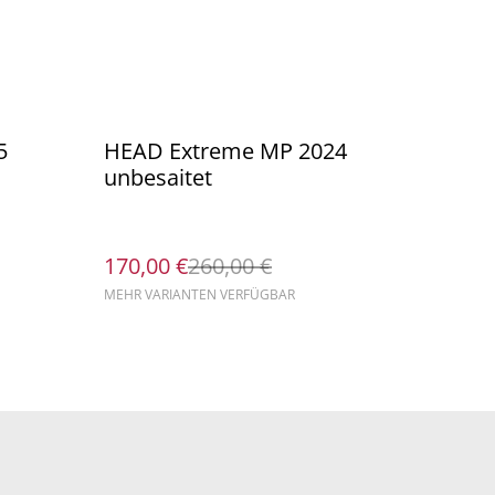
%
5
HEAD Extreme MP 2024
unbesaitet
170,00 €
260,00 €
MEHR VARIANTEN VERFÜGBAR