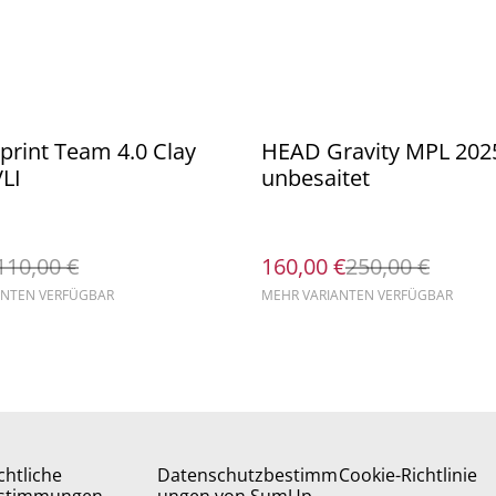
%
rint Team 4.0 Clay
HEAD Gravity MPL 202
LI
unbesaitet
110,00 €
160,00 €
250,00 €
ANTEN VERFÜGBAR
MEHR VARIANTEN VERFÜGBAR
chtliche
Datenschutzbestimm
Cookie-Richtlinie