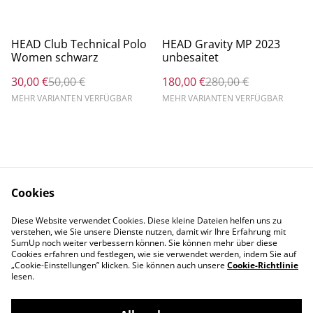
%
%
HEAD Club Technical Polo
HEAD Gravity MP 2023
Women schwarz
unbesaitet
30,00 €
50,00 €
180,00 €
280,00 €
MEHR VARIANTEN VERFÜGBAR
MEHR VARIANTEN VERFÜGBAR
Cookies
Rechtliche
Datenschutzbestimm
Diese Website verwendet Cookies. Diese kleine Dateien helfen uns zu
Bestimmungen
ungen von SumUp
verstehen, wie Sie unsere Dienste nutzen, damit wir Ihre Erfahrung mit
Cookie-Richtlinie
SumUp noch weiter verbessern können. Sie können mehr über diese
Cookies erfahren und festlegen, wie sie verwendet werden, indem Sie auf
„Cookie-Einstellungen” klicken. Sie können auch unsere
Cookie-Richtlinie
lesen.