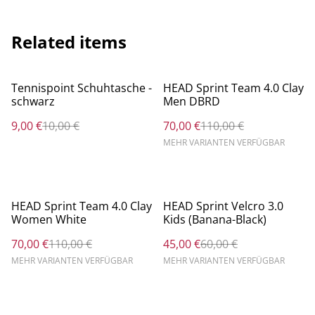
Related items
%
%
Tennispoint Schuhtasche -
HEAD Sprint Team 4.0 Clay
schwarz
Men DBRD
9,00 €
10,00 €
70,00 €
110,00 €
MEHR VARIANTEN VERFÜGBAR
%
%
HEAD Sprint Team 4.0 Clay
HEAD Sprint Velcro 3.0
Women White
Kids (Banana-Black)
70,00 €
110,00 €
45,00 €
60,00 €
MEHR VARIANTEN VERFÜGBAR
MEHR VARIANTEN VERFÜGBAR