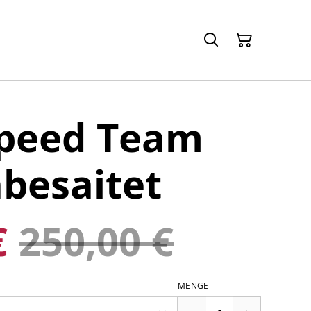
peed Team
besaitet
€
250,00 €
MENGE