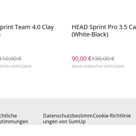
%
rint Team 4.0 Clay
HEAD Sprint Pro 3.5 Ca
n
(White-Black)
110,00 €
90,00 €
130,00 €
ANTEN VERFÜGBAR
MEHR VARIANTEN VERFÜGBAR
chtliche
Datenschutzbestimm
Cookie-Richtlinie
stimmungen
ungen von SumUp