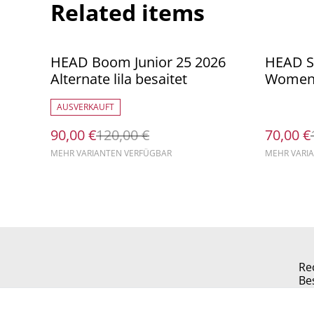
Related items
%
%
HEAD Boom Junior 25 2026
HEAD Sp
Alternate lila besaitet
Wome
AUSVERKAUFT
90,00 €
120,00 €
70,00 €
MEHR VARIANTEN VERFÜGBAR
MEHR VARI
Re
Be