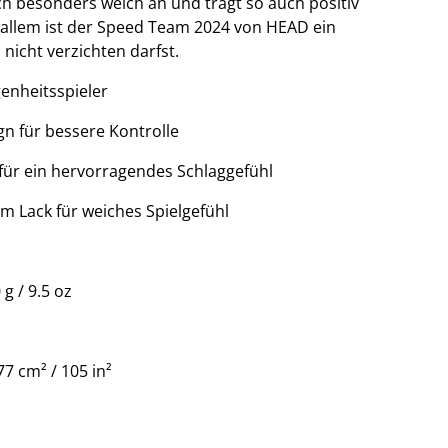
ich besonders weich an und trägt so auch positiv
in allem ist der Speed Team 2024 von HEAD ein
 nicht verzichten darfst.
genheitsspieler
n für bessere Kontrolle
 für ein hervorragendes Schlaggefühl
em Lack für weiches Spielgefühl
g / 9.5 oz
 cm² / 105 in²