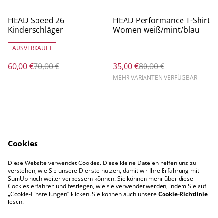
%
%
HEAD Speed 26
HEAD Performance T-Shirt
Kinderschläger
Women weiß/mint/blau
AUSVERKAUFT
60,00 €
70,00 €
35,00 €
80,00 €
MEHR VARIANTEN VERFÜGBAR
Cookies
Rechtliche
Datenschutzbestimm
Diese Website verwendet Cookies. Diese kleine Dateien helfen uns zu
Bestimmungen
ungen von SumUp
verstehen, wie Sie unsere Dienste nutzen, damit wir Ihre Erfahrung mit
Cookie-Richtlinie
SumUp noch weiter verbessern können. Sie können mehr über diese
Cookies erfahren und festlegen, wie sie verwendet werden, indem Sie auf
„Cookie-Einstellungen” klicken. Sie können auch unsere
Cookie-Richtlinie
lesen.