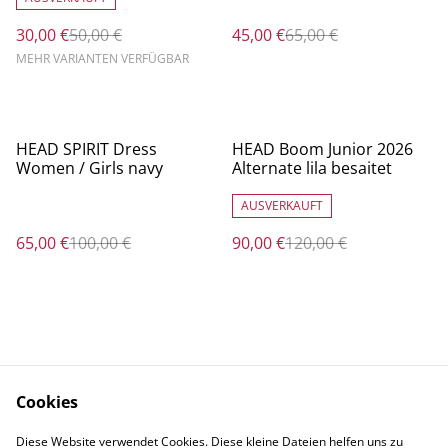
30,00 €
50,00 €
45,00 €
65,00 €
MEHR VARIANTEN VERFÜGBAR
%
%
HEAD SPIRIT Dress
HEAD Boom Junior 2026
Women / Girls navy
Alternate lila besaitet
AUSVERKAUFT
65,00 €
100,00 €
90,00 €
120,00 €
Cookies
Rechtliche
Datenschutzbestimm
Diese Website verwendet Cookies. Diese kleine Dateien helfen uns zu