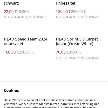
schwarz
unbesaitet
22,00 €
40,00 €
180,00 €
280,00 €
MEHR VARIANTEN VERFÜGBAR
MEHR VARIANTEN VERFÜGBAR
%
%
HEAD Speed Team 2024
HEAD Sprint 3.0 Carpet
unbesaitet
Junior (Ocean White)
160,00 €
250,00 €
70,00 €
80,00 €
MEHR VARIANTEN VERFÜGBAR
Cookies
Rechtliche
Datenschutzbestimm
Diese Website verwendet Cookies. Diese kleine Dateien helfen uns zu
Bestimmungen
ungen von SumUp
verstehen, wie Sie unsere Dienste nutzen, damit wir Ihre Erfahrung mit
Cookie-Richtlinie
SumUp noch weiter verbessern können. Sie können mehr über diese