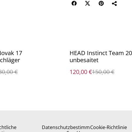
%
ovak 17
HEAD Instinct Team 2
chläger
unbesaitet
30,00 €
120,00 €
150,00 €
chtliche
Datenschutzbestimm
Cookie-Richtlinie