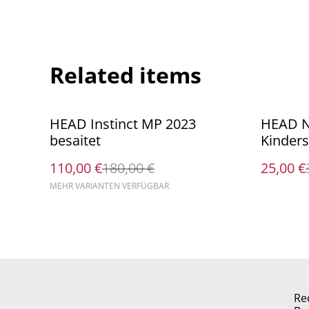
Related items
%
%
HEAD Instinct MP 2023
HEAD N
besaitet
Kinders
110,00 €
180,00 €
25,00 €
MEHR VARIANTEN VERFÜGBAR
Re