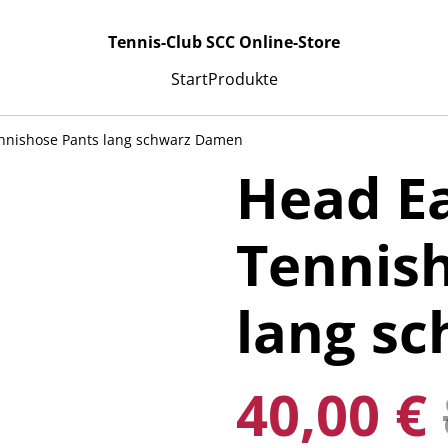
Tennis-Club SCC Online-Store
Start
Produkte
nnishose Pants lang schwarz Damen
Head E
Tennis
lang s
40,00 €