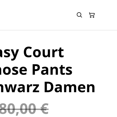
asy Court
hose Pants
chwarz Damen
80,00 €