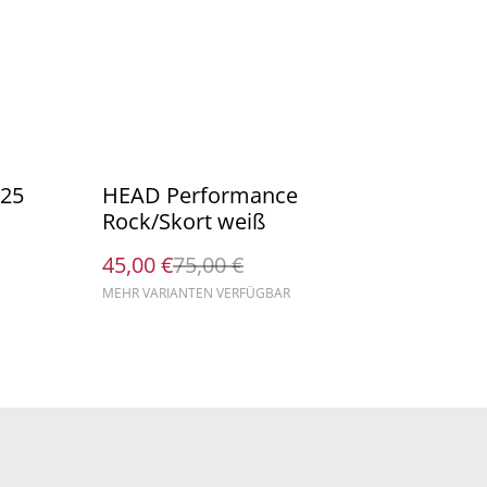
%
025
HEAD Performance
Rock/Skort weiß
45,00 €
75,00 €
MEHR VARIANTEN VERFÜGBAR